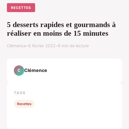
RECETTES
5 desserts rapides et gourmands à
réaliser en moins de 15 minutes
Clémence
•
6 février 2022
•
6 min de lecture
Clémence
C
TAGS
Recettes