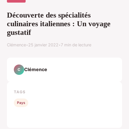
Découverte des spécialités
culinaires italiennes : Un voyage
gustatif
Clémence
•
25 janvier 2022
•
7 min de lecture
Clémence
C
TAGS
Pays